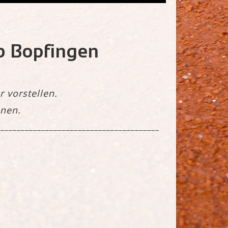
b Bopfingen
 vorstellen.
nnen.
________________________________________